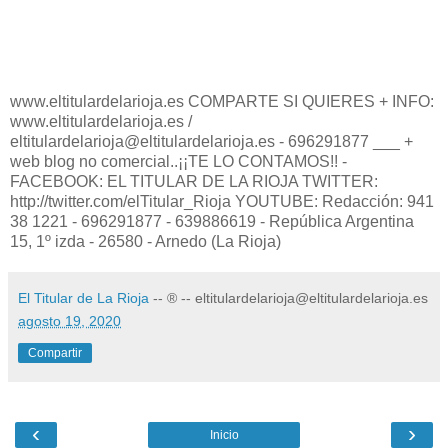
www.eltitulardelarioja.es COMPARTE SI QUIERES + INFO:
www.eltitulardelarioja.es /
eltitulardelarioja@eltitulardelarioja.es - 696291877 ___ +
web blog no comercial..¡¡TE LO CONTAMOS!! -
FACEBOOK: EL TITULAR DE LA RIOJA TWITTER:
http://twitter.com/elTitular_Rioja YOUTUBE: Redacción: 941
38 1221 - 696291877 - 639886619 - República Argentina
15, 1º izda - 26580 - Arnedo (La Rioja)
El Titular de La Rioja
-- ® -- eltitulardelarioja@eltitulardelarioja.es
agosto 19, 2020
Compartir
‹
›
Inicio