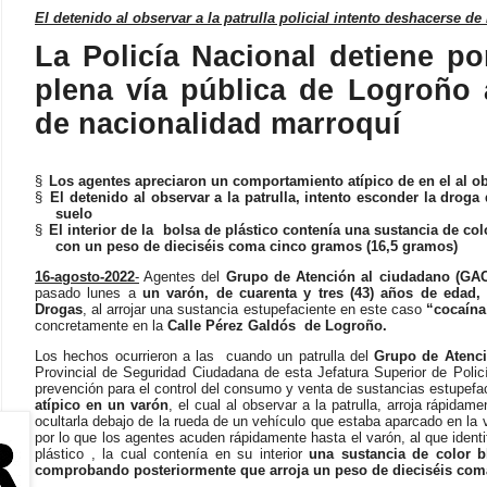
El detenido al observar a la patrulla policial intento deshacerse de
La Policía Nacional detiene
po
plena vía pública de Logroño
a
de nacionalidad marroquí
§
Los agentes apreciaron un comportamiento atípico de en el al obs
§
El detenido al observar a la patrulla, intento esconder la drog
suelo
§
El interior de la bolsa de plástico contenía una sustancia de co
con un peso de dieciséis coma cinco gramos (16,5 gramos)
16-agosto-2022
-
Agentes del
Grupo de Atención al ciudadano (GA
pasado lunes a
un varón, de cuarenta y tres (43) años de edad
Drogas
, al arrojar una sustancia estupefaciente en este caso
“cocaína
concretamente en la
Calle Pérez Galdós de Logroño.
Los hechos ocurrieron a las cuando un patrulla del
Grupo de Atenci
Provincial de Seguridad Ciudadana de esta Jefatura Superior de Polic
prevención para el control del consumo y venta de sustancias estupefa
atípico en un varón
, el cual al observar a la patrulla, arroja rápida
ocultarla debajo de la rueda de un vehículo que estaba aparcado en la 
por lo que los agentes acuden rápidamente hasta el varón, al que iden
plástico , la cual contenía en su interior
una sustancia de color b
comprobando posteriormente que arroja un peso de dieciséis com