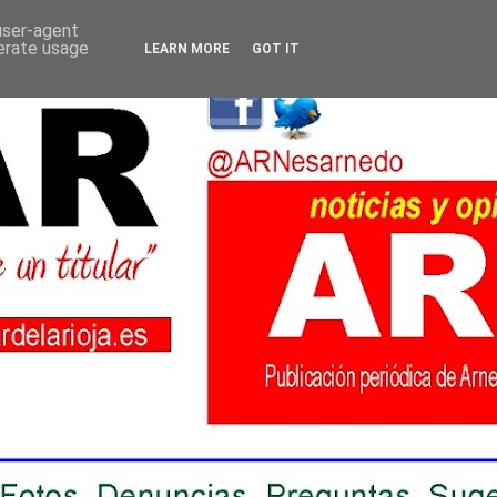
 user-agent
nerate usage
LEARN MORE
GOT IT