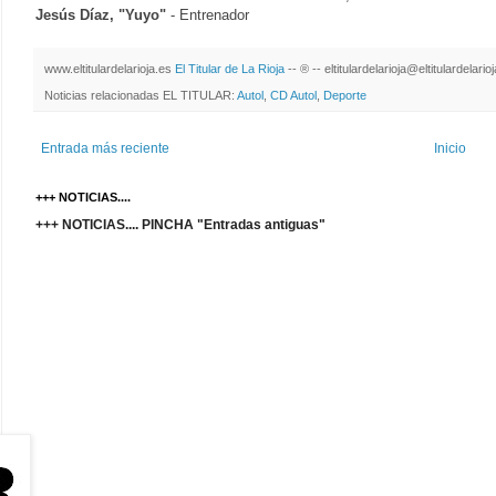
Jesús Díaz, "Yuyo"
- Entrenador
www.eltitulardelarioja.es
El Titular de La Rioja
-- ® -- eltitulardelarioja@eltitulardelari
Noticias relacionadas EL TITULAR:
Autol
,
CD Autol
,
Deporte
Entrada más reciente
Inicio
+++ NOTICIAS....
+++ NOTICIAS.... PINCHA "Entradas antiguas"