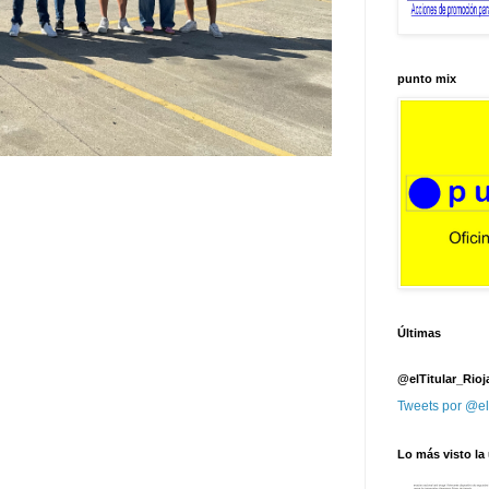
punto mix
Últimas
@elTitular_Rioj
Tweets por @el
Lo más visto la