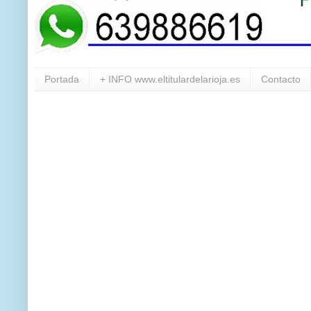
Portada
+ INFO www.eltitulardelarioja.es
Contacto