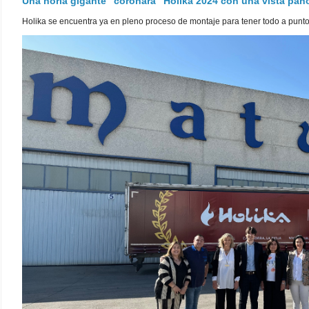
Una noria gigante "coronará" Holika 2024 con una vista pa
Holika se encuentra ya en pleno proceso de montaje para tener todo a punto pa