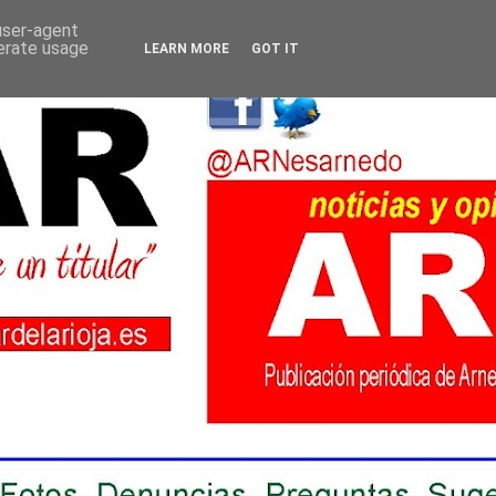
 user-agent
nerate usage
LEARN MORE
GOT IT