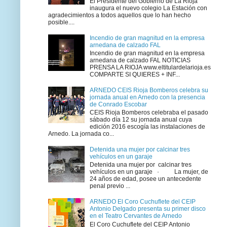
El Presidente del Gobierno de La Rioja
inaugura el nuevo colegio La Estación con
agradecimientos a todos aquellos que lo han hecho
posible....
Incendio de gran magnitud en la empresa
arnedana de calzado FAL
Incendio de gran magnitud en la empresa
arnedana de calzado FAL NOTICIAS
PRENSA LA RIOJA www.eltitulardelarioja.es
COMPARTE SI QUIERES + INF...
ARNEDO CEIS Rioja Bomberos celebra su
jornada anual en Arnedo con la presencia
de Conrado Escobar
CEIS Rioja Bomberos celebraba el pasado
sábado día 12 su jornada anual cuya
edición 2016 escogía las instalaciones de
Arnedo. La jornada co...
Detenida una mujer por calcinar tres
vehículos en un garaje
Detenida una mujer por calcinar tres
vehículos en un garaje · La mujer, de
24 años de edad, posee un antecedente
penal previo ...
ARNEDO El Coro Cuchuflete del CEIP
Antonio Delgado presenta su primer disco
en el Teatro Cervantes de Arnedo
El Coro Cuchuflete del CEIP Antonio