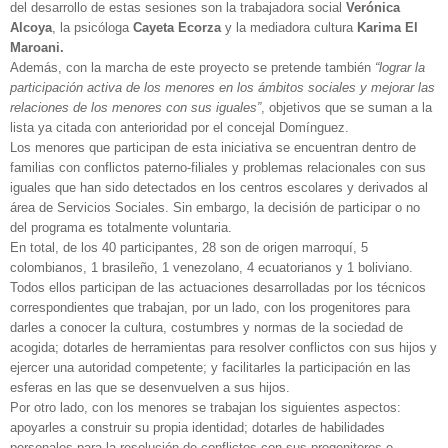
del desarrollo de estas sesiones son la trabajadora social
Verónica
Alcoya
, la psicóloga
Cayeta Ecorza
y la mediadora cultura
Karima
El
Maroani.
Además, con la marcha de este proyecto se pretende también
“lograr la
participación activa de los menores en los ámbitos sociales y mejorar las
relaciones de los menores con sus iguales”
, objetivos que se suman a la
lista ya citada con anterioridad por el concejal Domínguez.
Los menores que participan de esta iniciativa se encuentran dentro de
familias con conflictos paterno-filiales y problemas relacionales con sus
iguales que han sido detectados en los centros escolares y derivados al
área de Servicios Sociales. Sin embargo, la decisión de participar o no
del programa es totalmente voluntaria.
En total, de los 40 participantes, 28 son de origen marroquí, 5
colombianos, 1 brasileño, 1 venezolano, 4 ecuatorianos y 1 boliviano.
Todos ellos participan de las actuaciones desarrolladas por los técnicos
correspondientes que trabajan, por un lado, con los progenitores para
darles a conocer la cultura, costumbres y normas de la sociedad de
acogida; dotarles de herramientas para resolver conflictos con sus hijos y
ejercer una autoridad competente; y facilitarles la participación en las
esferas en las que se desenvuelven a sus hijos.
Por otro lado, con los menores se trabajan los siguientes aspectos:
apoyarles a construir su propia identidad; dotarles de habilidades
personales para la resolución de conflictos con sus progenitores e