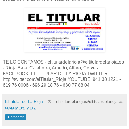
TE LO CONTAMOS - eltitulardelarioja@eltitulardelarioja.es
- Rioja Baja: Calahorra, Arnedo, Alfaro, Cervera.
FACEBOOK: EL TITULAR DE LA RIOJA TWITTER:
http://twitter.com/elTitular_Rioja YOUTUBE: 941 38 1221 -
619 76 0006 - 696 29 18 76 - 630 77 88 04
El Titular de La Rioja
-- ® -- eltitulardelarioja@eltitulardelarioja.es
febrero 08, 2012
Compartir