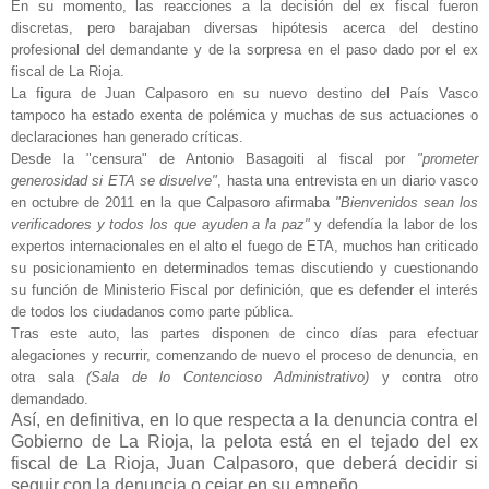
En su momento, las reacciones a la decisión del ex fiscal fueron
discretas, pero barajaban diversas hipótesis acerca del destino
profesional del demandante y de la sorpresa en el paso dado por el ex
fiscal de La Rioja.
La figura de Juan Calpasoro en su nuevo destino del País Vasco
tampoco ha estado exenta de polémica y muchas de sus actuaciones o
declaraciones han generado críticas.
Desde la "censura" de Antonio Basagoiti al fiscal por
"prometer
generosidad si ETA se disuelve"
, hasta una entrevista en un diario vasco
en octubre de 2011 en la que Calpasoro afirmaba
"Bienvenidos sean los
verificadores y todos los que ayuden a la paz"
y defendía la labor de los
expertos internacionales en el alto el fuego de ETA, muchos han criticado
su posicionamiento en determinados temas discutiendo y cuestionando
su función de Ministerio Fiscal por definición, que es defender el interés
de todos los ciudadanos como parte pública.
Tras este auto, las partes disponen de cinco días para efectuar
alegaciones y recurrir, comenzando de nuevo el proceso de denuncia, en
otra sala
(Sala de lo Contencioso Administrativo)
y contra otro
demandado.
Así, en definitiva, en lo que respecta a la denuncia contra el
Gobierno de La Rioja, la pelota está en el tejado del ex
fiscal de La Rioja, Juan Calpasoro, que deberá decidir si
seguir con la denuncia o cejar en su empeño.