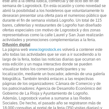
este año a la oferta lúdica, comercial y de ocio del fin de
semana de Logrostock. En esta ocasión y como novedad se
abrió la posibilidad a los hosteleros que voluntariamente lo
desearan presentar una oferta para el numeroso público que
durante el fin de semana visitará Logroño. Un total de 115
bares, cafeterías y restaurantes de Logroño han diseñado
ofertas especiales con motivo de Logrostock y dos zonas
representativas como la calle Laurel y San Juan realizarán
actividades y promociones complementarias a la feria.
Difusión digital
La página web
www.logrostock.es
volverá a contener este
año todas las actividades que se van a ir sucediendo a lo
largo de la feria, todas las noticias diarias que ocurran en
esta edición y un mapa interactivo donde se pueden
visualizar todos los comercios participantes y su
localización, mediante un buscador, además de una galería
fotográfica. También tendrá enlaces a las respectivas
páginas de los organizadores: Cámara de Comercio y de
los patrocinadores: Agencia de Desarrollo Económico del
Gobierno de La Rioja y Ayuntamiento de Logroño.
Además, Logrostock vuelve a sumarse a las Redes
Sociales. De hecho, el pasado año se registraron más de
18.000 consultas al portal de la feria (350 visitas diarias) y