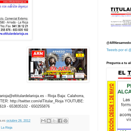
@ARNesarnedo
Tweets por el
Pregunta a tu al
oja@eltitulardelarioja.es - Rioja Baja: Calahorra,
: http://twitter.com/elTitular_Rioja YOUTUBE:
6619 - 653835102 - 650255876
oja.es
octubre 26, 2012
,
La Rioja