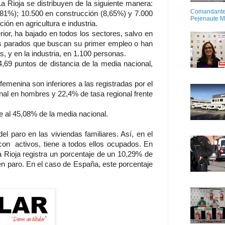
 Rioja se distribuyen de la siguiente manera:
Comandante M
,81%); 10.500 en construcción (8,65%) y 7.000
Pejenaute 
ión en agricultura e industria.
ior, ha bajado en todos los sectores, salvo en
los parados que buscan su primer empleo o han
 y en la industria, en 1.100 personas.
4,69 puntos de distancia de la media nacional,
emenina son inferiores a las registradas por el
nal en hombres y 22,4% de tasa regional frente
e al 45,08% de la media nacional.
el paro en las viviendas familiares. Así, en el
 con activos, tiene a todos ellos ocupados. En
a Rioja registra un porcentaje de un 10,29% de
n paro. En el caso de España, este porcentaje