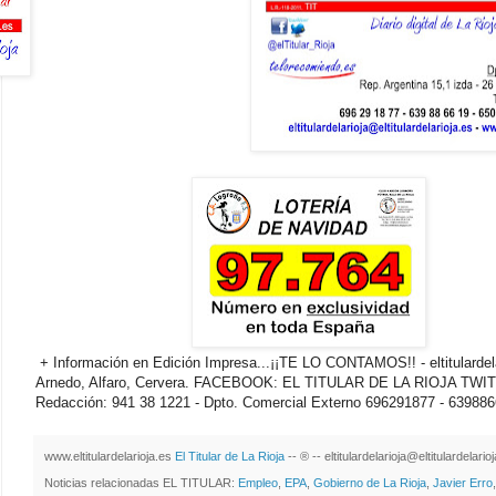
+ Información en Edición Impresa...¡¡TE LO CONTAMOS!! - eltitulardelari
Arnedo, Alfaro, Cervera. FACEBOOK: EL TITULAR DE LA RIOJA TWITTER
Redacción: 941 38 1221 - Dpto. Comercial Externo 696291877 - 63988
www.eltitulardelarioja.es
El Titular de La Rioja
-- ® -- eltitulardelarioja@eltitulardelari
Noticias relacionadas EL TITULAR:
Empleo
,
EPA
,
Gobierno de La Rioja
,
Javier Erro