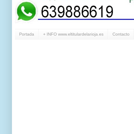
Portada
+ INFO www.eltitulardelarioja.es
Contacto