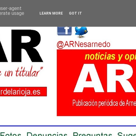
 user-agent
nerate usage
LEARN MORE
GOT IT