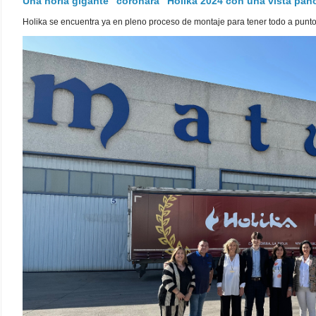
Una noria gigante "coronará" Holika 2024 con una vista pa
Holika se encuentra ya en pleno proceso de montaje para tener todo a punto pa