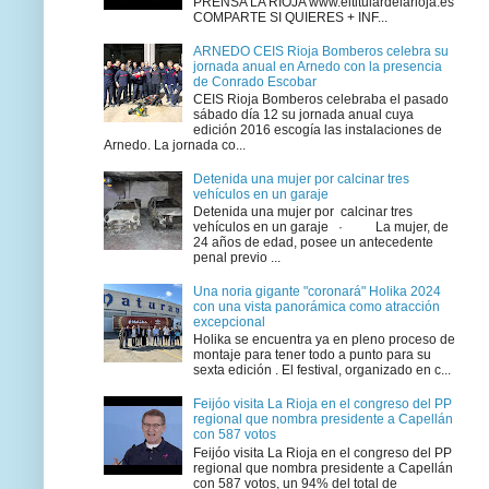
PRENSA LA RIOJA www.eltitulardelarioja.es
COMPARTE SI QUIERES + INF...
ARNEDO CEIS Rioja Bomberos celebra su
jornada anual en Arnedo con la presencia
de Conrado Escobar
CEIS Rioja Bomberos celebraba el pasado
sábado día 12 su jornada anual cuya
edición 2016 escogía las instalaciones de
Arnedo. La jornada co...
Detenida una mujer por calcinar tres
vehículos en un garaje
Detenida una mujer por calcinar tres
vehículos en un garaje · La mujer, de
24 años de edad, posee un antecedente
penal previo ...
Una noria gigante "coronará" Holika 2024
con una vista panorámica como atracción
excepcional
Holika se encuentra ya en pleno proceso de
montaje para tener todo a punto para su
sexta edición . El festival, organizado en c...
Feijóo visita La Rioja en el congreso del PP
regional que nombra presidente a Capellán
con 587 votos
Feijóo visita La Rioja en el congreso del PP
regional que nombra presidente a Capellán
con 587 votos, un 94% del total de