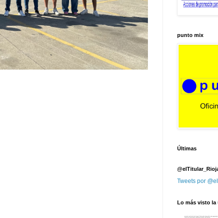
punto mix
Últimas
@elTitular_Rioj
Tweets por @el
Lo más visto la