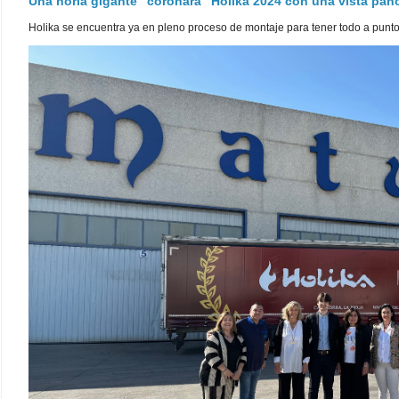
Una noria gigante "coronará" Holika 2024 con una vista pa
Holika se encuentra ya en pleno proceso de montaje para tener todo a punto pa