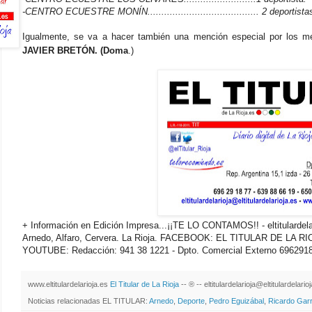
-CENTRO ECUESTRE MONÍN........................................ 2 deportista
Igualmente, se va a hacer también una mención especial por los m
JAVIER BRETÓN. (Doma
.)
+ Información en Edición Impresa...¡¡TE LO CONTAMOS!! - eltitulardelari
Arnedo, Alfaro, Cervera. La Rioja. FACEBOOK: EL TITULAR DE LA RIOJA
YOUTUBE: Redacción: 941 38 1221 - Dpto. Comercial Externo 6962918
www.eltitulardelarioja.es
El Titular de La Rioja
-- ® -- eltitulardelarioja@eltitulardelari
Noticias relacionadas EL TITULAR:
Arnedo
,
Deporte
,
Pedro Eguizábal
,
Ricardo Garr