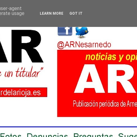
 user-agent
nerate usage
LEARN MORE
GOT IT