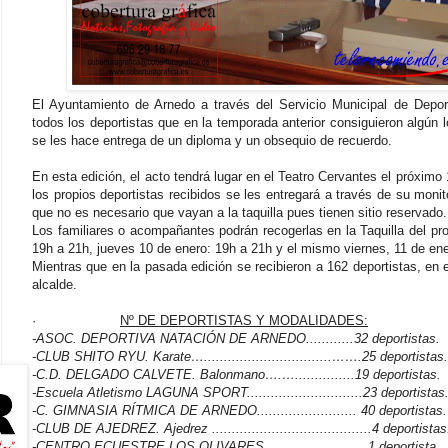
El Ayuntamiento de Arnedo a través del Servicio Municipal de Deport
todos los deportistas que en la temporada anterior consiguieron algún l
se les hace entrega de un diploma y un obsequio de recuerdo.
En esta edición, el acto tendrá lugar en el Teatro Cervantes el próximo 
los propios deportistas recibidos se les entregará a través de su monit
que no es necesario que vayan a la taquilla pues tienen sitio reservado.
Los familiares o acompañantes podrán recogerlas en la Taquilla del pr
19h a 21h, jueves 10 de enero: 19h a 21h y el mismo viernes, 11 de ene
Mientras que en la pasada edición se recibieron a 162 deportistas, en 
alcalde.
·
Nº DE DEPORTISTAS Y MODALIDADES:
-ASOC. DEPORTIVA NATACIÓN DE ARNEDO............32 deportistas.
-CLUB SHITO RYU. Karate…................................…….25 deportistas.
-C.D. DELGADO CALVETE. Balonmano….…...............19 deportistas.
-Escuela Atletismo LAGUNA SPORT.............................23 deportistas
-C. GIMNASIA RÍTMICA DE ARNEDO......................... 40 deportistas.
-CLUB DE AJEDREZ. Ajedrez ........................................4 deportistas
-CENTRO ECUESTRE LOS OLIVARES..........................1 deportista.