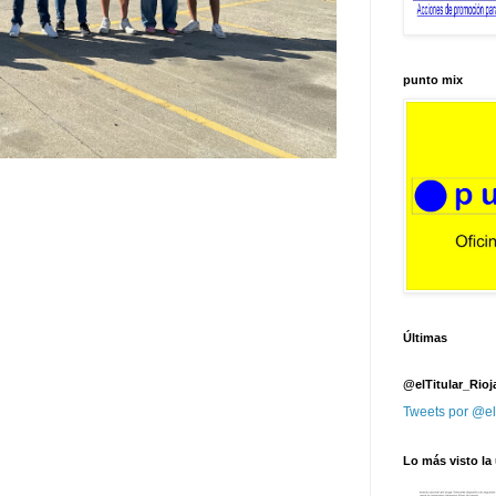
punto mix
Últimas
@elTitular_Rioj
Tweets por @el
Lo más visto la