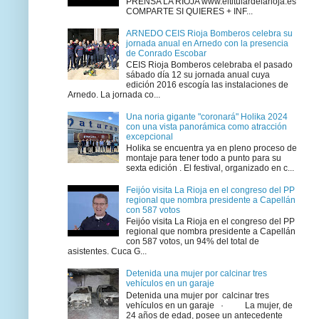
PRENSA LA RIOJA www.eltitulardelarioja.es
COMPARTE SI QUIERES + INF...
ARNEDO CEIS Rioja Bomberos celebra su
jornada anual en Arnedo con la presencia
de Conrado Escobar
CEIS Rioja Bomberos celebraba el pasado
sábado día 12 su jornada anual cuya
edición 2016 escogía las instalaciones de
Arnedo. La jornada co...
Una noria gigante "coronará" Holika 2024
con una vista panorámica como atracción
excepcional
Holika se encuentra ya en pleno proceso de
montaje para tener todo a punto para su
sexta edición . El festival, organizado en c...
Feijóo visita La Rioja en el congreso del PP
regional que nombra presidente a Capellán
con 587 votos
Feijóo visita La Rioja en el congreso del PP
regional que nombra presidente a Capellán
con 587 votos, un 94% del total de
asistentes. Cuca G...
Detenida una mujer por calcinar tres
vehículos en un garaje
Detenida una mujer por calcinar tres
vehículos en un garaje · La mujer, de
24 años de edad, posee un antecedente