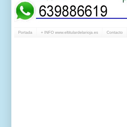
Portada
+ INFO www.eltitulardelarioja.es
Contacto