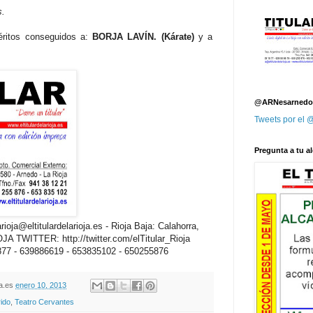
s.
éritos conseguidos a:
BORJA LAVÍN. (Kárate)
y a
@ARNesarnedo
Tweets por el
Pregunta a tu al
oja@eltitulardelarioja.es - Rioja Baja: Calahorra,
 TWITTER: http://twitter.com/elTitular_Rioja
77 - 639886619 - 653835102 - 650255876
oja.es
enero 10, 2013
ido
,
Teatro Cervantes