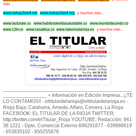
más....
www.nohay3sin4.net
www.nohay3sin4.org
y muchos más....
www.lacturale.co
www.habitosdevidasaludable.co
www.mundofacundo.co
www.13tv.co
www.casaktua.co
www.saborealarioja.es
y muchos más...
.
_______________________________________________
________________ + Información en Edición Impresa...¡¡TE
LO CONTAMOS!! - eltitulardelarioja@eltitulardelarioja.es -
Rioja Baja: Calahorra, Arnedo, Alfaro, Cervera. La Rioja.
FACEBOOK: EL TITULAR DE LA RIOJA TWITTER:
http://twitter.com/elTitular_Rioja YOUTUBE: Redacción: 941
38 1221 - Dpto. Comercial Externo 696291877 - 639886619
- 653835102 - 650255876