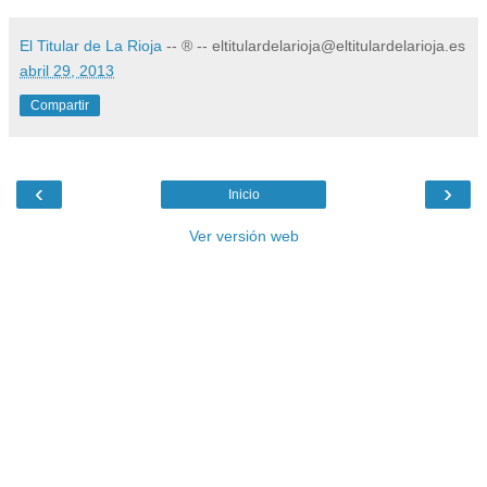
El Titular de La Rioja
-- ® -- eltitulardelarioja@eltitulardelarioja.es
abril 29, 2013
Compartir
‹
›
Inicio
Ver versión web