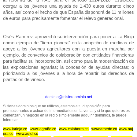
la reforma de la PAC para el período 2014-2020” establece
otorgar a los jóvenes una ayuda de 1.430 euros durante cinco
años, así como el hecho de que España dispondrá de 11 millones
de euros para precisamente fomentar el relevo generacional.
Osés Ramírez aprovechó su intervención para poner a La Rioja
como ejemplo de “tierra pionera” en la adopción de medidas de
apoyo a los jóvenes agricultores con la puesta en marcha, por
ejemplo, de convenios de colaboración con entidades financieras
para facilitar su incorporación, así como para la modernización de
las explotaciones agrarias; la concesión de ayudas directas; o
priorizando a los jóvenes a la hora de repartir los derechos de
plantación de viñedo.
dominio@misterdominio.net
Si tienes dominios que no utilizas, estamos a tu disposición para
promocionarlos o actuar de intermediarios en la venta, y si lo que quieres es
comenzar un negocio en la red o simplemente adquirir dominios, te puede
interesar:
www.larioja.cc
www.logroño.co
www.calahorra.co
www.arnedo.co
www.naj
era.co
www.autol.co