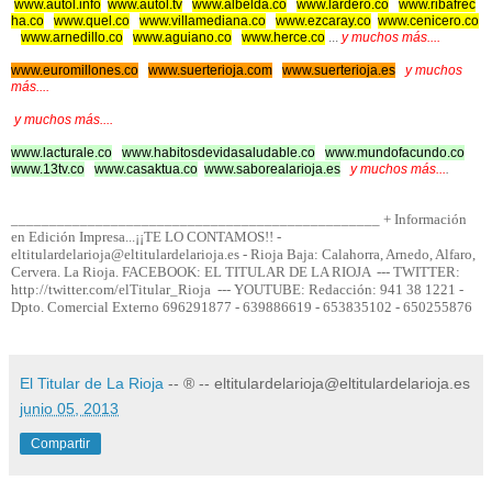
www.autol.info
www.autol.tv
www.albelda.co
www.lardero.co
www.ribafrec
ha.co
www.quel.co
www.villamediana.co
www.ezcaray.co
www.cenicero.co
www.arnedillo.co
www.aguiano.co
www.herce.co
...
y muchos más....
www.euromillones.co
www.suerterioja.com
www.suerterioja.es
y muchos
más....
y muchos más....
www.lacturale.co
www.habitosdevidasaludable.co
www.mundofacundo.co
www.13tv.co
www.casaktua.co
www.saborealarioja.es
y muchos más...
.
________________________________________________ + Información
en Edición Impresa...¡¡TE LO CONTAMOS!! -
eltitulardelarioja@eltitulardelarioja.es - Rioja Baja: Calahorra, Arnedo, Alfaro,
Cervera. La Rioja. FACEBOOK: EL TITULAR DE LA RIOJA ---
TWITTER:
http://twitter.com/elTitular_Rioja --- YOUTUBE: Redacción: 941 38 1221 -
Dpto. Comercial Externo 696291877 - 639886619 - 653835102 - 650255876
El Titular de La Rioja
-- ® -- eltitulardelarioja@eltitulardelarioja.es
junio 05, 2013
Compartir