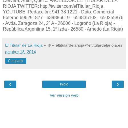
Cervera, Autol, Quel ... FACEBOOK: EL TITULAR DE LA
RIOJA TWITTER: http://twitter.com/elTitular_Rioja
YOUTUBE: Redacción: 941 38 1221 - Dpto. Comercial
Externo 696291877 - 639886619 - 653835102 - 650255876
- Avda. Zaragoza 24, 2º A - 26006 - Logroño (La Rioja) -
República Argentina 15, 1º izda - 26580 - Arnedo (La Rioja)
El Titular de La Rioja
-- ® -- eltitulardelarioja@eltitulardelarioja.es
octubre 18, 2014
Compartir
‹
›
Inicio
Ver versión web