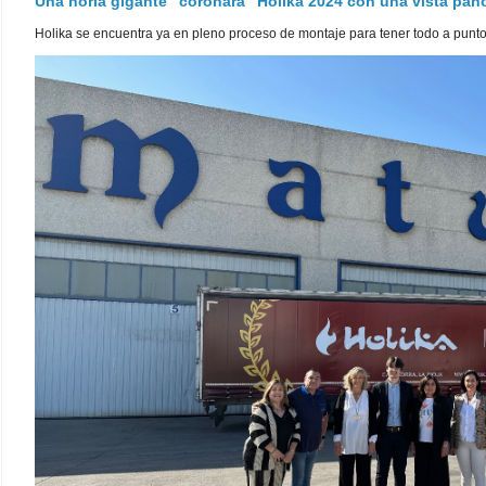
Una noria gigante "coronará" Holika 2024 con una vista pa
Holika se encuentra ya en pleno proceso de montaje para tener todo a punto pa