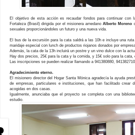
El objetivo de esta acción es recaudar fondos para continuar con 
Fortaleza (Brasil) dirigida por el misionera arnedano
Alberto Moreno
q
sexuales proporcionándoles un futuro y una nueva vida.
El bus de la excursión para la cata saldrá a las 10h e incluye una ru
maridaje especial con lunch de productos riojanos donados por empres
Además, la cata de la 13h incluirá un postre y un vino dulce con la act
Hay dos precios, 25€ para la cata y la comida, y 15€ solo para la cata,
Las inscripciones se pueden realizar llamando a 941380880, 94138271
Agradecimiento eterno.
El misionero director del Hogar Santa Mónica agradecía la ayuda pres
de empresas, particulares e instituciones, que han facilitado crear
acogidas en dos casas.
Igualmente, anunciaba que el proyecto se completa con una bibliotec
estudio.