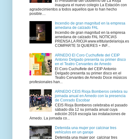
El Presidente del Gobierno de La Rioja
inaugura el nuevo colegio La Estación con
agradecimientos a todos aquellos que lo han hecho
posible....
Incendio de gran magnitud en la empresa
arnedana de calzado FAL
Incendio de gran magnitud en la empresa
arnedana de calzado FAL NOTICIAS
PRENSA LA RIOJA www.eltitulardelarioja.es
COMPARTE SI QUIERES + INF...
ARNEDO El Coro Cuchuflete del CEIP
Antonio Delgado presenta su primer disco
en el Teatro Cervantes de Arnedo
El Coro Cuchuflete del CEIP Antonio
Delgado presenta su primer disco en el
Teatro Cervantes de Arnedo Doce músicos
profesionales han...
ARNEDO CEIS Rioja Bomberos celebra su
jornada anual en Arnedo con la presencia
de Conrado Escobar
CEIS Rioja Bomberos celebraba el pasado
sábado día 12 su jornada anual cuya
edición 2016 escogía las instalaciones de
Arnedo. La jornada co...
Detenida una mujer por calcinar tres
vehículos en un garaje
Detenida una mujer por calcinar tres