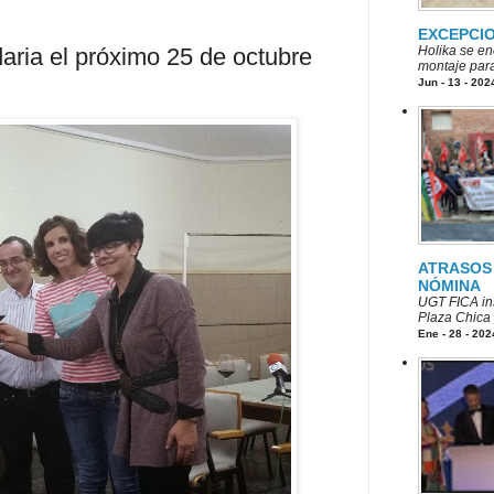
EXCEPCI
daria el próximo 25 de octubre
Holika se en
montaje para
Jun - 13 - 202
ATRASOS 
NÓMINA
UGT FICA ins
Plaza Chica p
Ene - 28 - 202