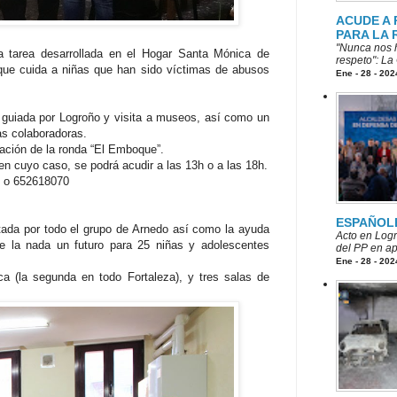
ACUDE A
PARA LA 
"Nunca nos h
la tarea desarrollada en el Hogar Santa Mónica de
respeto": La
ue cuida a niñas que han sido víctimas de abusos
Ene - 28 - 202
ta guiada por Logroño y visita a museos, así como un
as colaboradoras.
uación de la ronda “El Emboque”.
 en cuyo caso, se podrá acudir a las 13h o a las 18h.
0 o 652618070
ESPAÑOL
tada por todo el grupo de Arnedo así como la ayuda
Acto en Logr
 de la nada un futuro para 25 niñas y adolescentes
del PP en ap
Ene - 28 - 202
a (la segunda en todo Fortaleza), y tres salas de