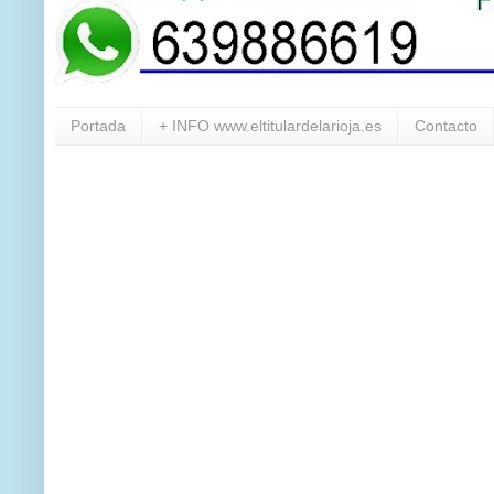
Portada
+ INFO www.eltitulardelarioja.es
Contacto