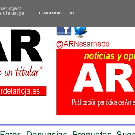
 user-agent
nerate usage
LEARN MORE
GOT IT