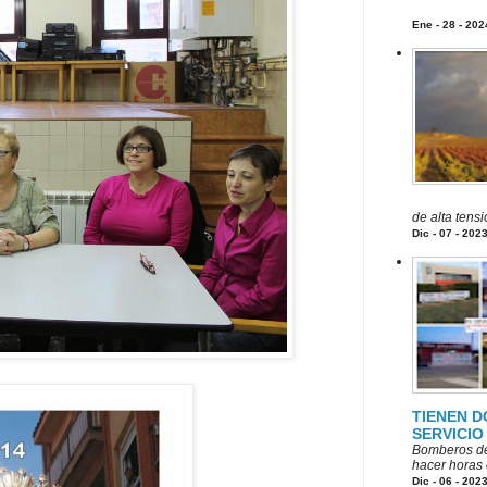
Ene - 28 - 202
de alta tens
Dic - 07 - 202
TIENEN D
SERVICIO
Bomberos de
hacer horas e
Dic - 06 - 202