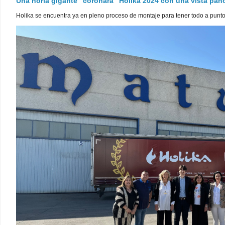
Una noria gigante "coronará" Holika 2024 con una vista pa
Holika se encuentra ya en pleno proceso de montaje para tener todo a punto pa