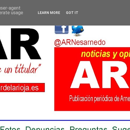
 user-agent
nerate usage
LEARN MORE
GOT IT