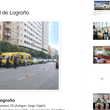
ad de Logroño
 Logroño
 número 24 (Antiguo Jorge Vigón)