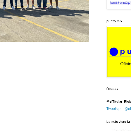
punto mix
Últimas
@elTitular_Rioj
Tweets por @el
Lo más visto la