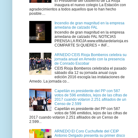
El Presidente del Gobierno de La Rioja
inaugura el nuevo colegio La Estación con
agradecimientos a todos aquellos que lo han hecho
posible....
Incendio de gran magnitud en la empresa
arnedana de calzado FAL
Incendio de gran magnitud en la empresa
arnedana de calzado FAL NOTICIAS
PRENSA LA RIOJA www.eltitulardelarioja.es
COMPARTE SI QUIERES + INF...
ARNEDO CEIS Rioja Bomberos celebra su
jornada anual en Arnedo con la presencia
de Conrado Escobar
CEIS Rioja Bomberos celebraba el pasado
sábado día 12 su jornada anual cuya
edición 2016 escogía las instalaciones de
Arnedo. La jornada co...
Capellán es presidente del PP con 587
votos de 596 emitidos, lejos de las cifras de
2017 cuando votaron 2.251 afiliados de un
Censo de 2.599
Capellán es presidente del PP con 587
votos de 596 emitidos, lejos de las cifras de
2017 cuando votaron 2.251 afiliados de un Censo de
2.599...
ARNEDO El Coro Cuchuflete del CEIP
Antonio Delgado presenta su primer disco