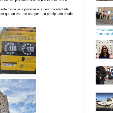
que han procedido a la regulación del tráfico.
ente carpa para proteger a la persona afectada.
ser que se trata de una persona precipitada desde
Comandante M
Pejenaute 