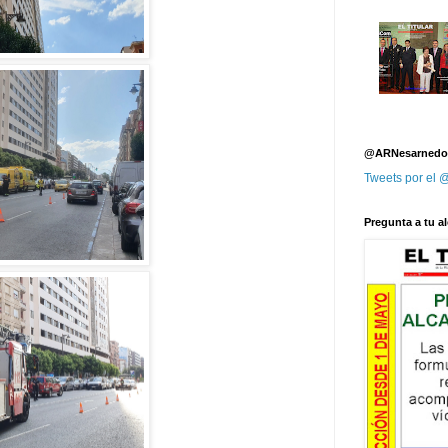
@ARNesarnedo
Tweets por el
Pregunta a tu al