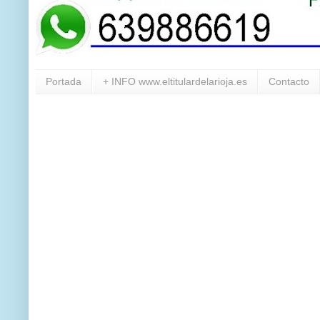
Portada
+ INFO www.eltitulardelarioja.es
Contacto