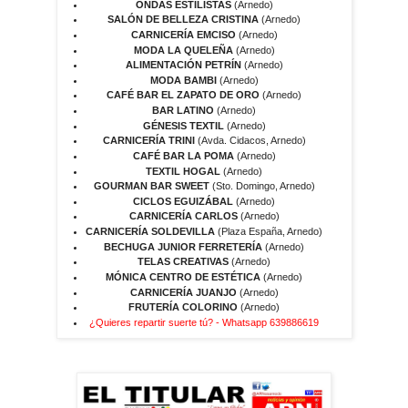
ONDAS ESTILISTAS
(Arnedo)
SALÓN DE BELLEZA CRISTINA
(Arnedo)
CARNICERÍA EMCISO
(Arnedo)
MODA LA QUELEÑA
(Arnedo)
ALIMENTACIÓN PETRÍN
(Arnedo)
MODA BAMBI
(Arnedo)
CAFÉ BAR EL ZAPATO DE ORO
(Arnedo)
BAR LATINO
(Arnedo)
GÉNESIS TEXTIL
(Arnedo)
CARNICERÍA TRINI
(Avda. Cidacos, Arnedo)
CAFÉ BAR LA POMA
(Arnedo)
TEXTIL HOGAL
(Arnedo)
GOURMAN BAR SWEET
(Sto. Domingo, Arnedo)
CICLOS EGUIZÁBAL
(Arnedo)
CARNICERÍA CARLOS
(Arnedo)
CARNICERÍA SOLDEVILLA
(Plaza España, Arnedo)
BECHUGA JUNIOR FERRETERÍA
(Arnedo)
TELAS CREATIVAS
(Arnedo)
MÓNICA CENTRO DE ESTÉTICA
(Arnedo)
CARNICERÍA JUANJO
(Arnedo)
FRUTERÍA COLORINO
(Arnedo)
¿Quieres repartir suerte tú? - Whatsapp 639886619