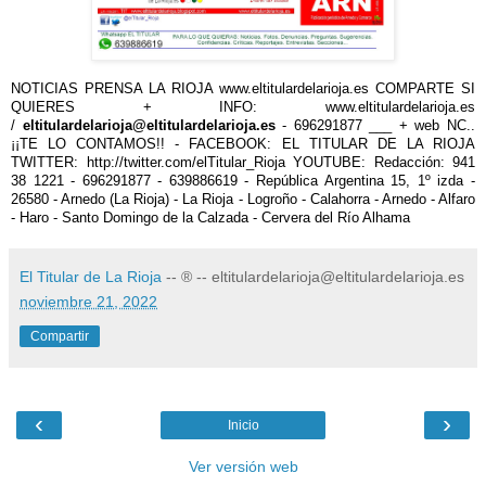
NOTICIAS PRENSA LA RIOJA www.eltitulardelarioja.es COMPARTE SI
QUIERES + INFO: www.eltitulardelarioja.es
/
eltitulardelarioja@eltitulardelarioja.es
- 696291877 ___ + web NC..
¡¡TE LO CONTAMOS!! - FACEBOOK: EL TITULAR DE LA RIOJA
TWITTER: http://twitter.com/elTitular_Rioja YOUTUBE: Redacción: 941
38 1221 - 696291877 - 639886619 - República Argentina 15, 1º izda -
26580 - Arnedo (La Rioja) - La Rioja - Logroño - Calahorra - Arnedo - Alfaro
- Haro - Santo Domingo de la Calzada - Cervera del Río Alhama
El Titular de La Rioja
-- ® -- eltitulardelarioja@eltitulardelarioja.es
noviembre 21, 2022
Compartir
‹
›
Inicio
Ver versión web