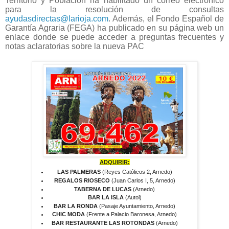
Territorio y Población ha habilitado un correo electrónico
para la resolución de consultas
ayudasdirectas@larioja.com
. Además, el Fondo Español de
Garantía Agraria (FEGA) ha publicado en su página web un
enlace donde se puede acceder a preguntas frecuentes y
notas aclaratorias sobre la nueva PAC
ADQUIRIR:
LAS PALMERAS
(Reyes Católicos 2, Arnedo)
REGALOS RIOSECO
(Juan Carlos I, 5, Arnedo)
TABERNA DE LUCAS
(Arnedo)
BAR LA ISLA
(Autol)
BAR LA RONDA
(Pasaje Ayuntamiento, Arnedo)
CHIC MODA
(Frente a Palacio Baronesa, Arnedo)
BAR RESTAURANTE LAS ROTONDAS
(Arnedo)