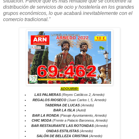
situación. Parece que es más rentable que se concentre la
distribución de servicios de ocio y hostelería en los grandes
grupos económicos, lo que acabará inevitablemente con el
comercio tradicional."
ADQUIRIR:
LAS PALMERAS
(Reyes Católicos 2, Arnedo)
REGALOS RIOSECO
(Juan Carlos I, 5, Arnedo)
TABERNA DE LUCAS
(Arnedo)
BAR LA ISLA
(Autol)
BAR LA RONDA
(Pasaje Ayuntamiento, Arnedo)
CHIC MODA
(Frente a Palacio Baronesa, Arnedo)
BAR RESTAURANTE LAS ROTONDAS
(Arnedo)
ONDAS ESTILISTAS
(Arnedo)
SALÓN DE BELLEZA CRISTINA
(Arnedo)