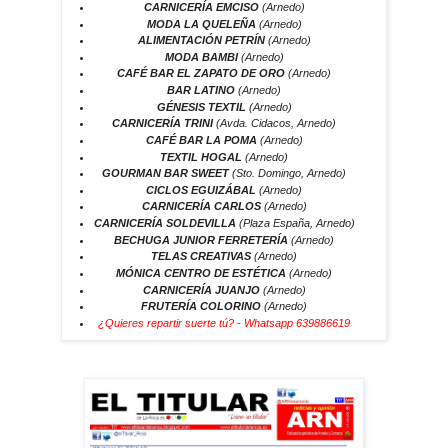
CARNICERÍA EMCISO
(Arnedo)
MODA LA QUELEÑA
(Arnedo)
ALIMENTACIÓN PETRÍN
(Arnedo)
MODA BAMBI
(Arnedo)
CAFÉ BAR EL ZAPATO DE ORO
(Arnedo)
BAR LATINO
(Arnedo)
GÉNESIS TEXTIL
(Arnedo)
CARNICERÍA TRINI
(Avda. Cidacos, Arnedo)
CAFÉ BAR LA POMA
(Arnedo)
TEXTIL HOGAL
(Arnedo)
GOURMAN BAR SWEET
(Sto. Domingo, Arnedo)
CICLOS EGUIZÁBAL
(Arnedo)
CARNICERÍA CARLOS
(Arnedo)
CARNICERÍA SOLDEVILLA
(Plaza España, Arnedo)
BECHUGA JUNIOR FERRETERÍA
(Arnedo)
TELAS CREATIVAS
(Arnedo)
MÓNICA CENTRO DE ESTÉTICA
(Arnedo)
CARNICERÍA JUANJO
(Arnedo)
FRUTERÍA COLORINO
(Arnedo)
¿Quieres repartir suerte tú? - Whatsapp 639886619