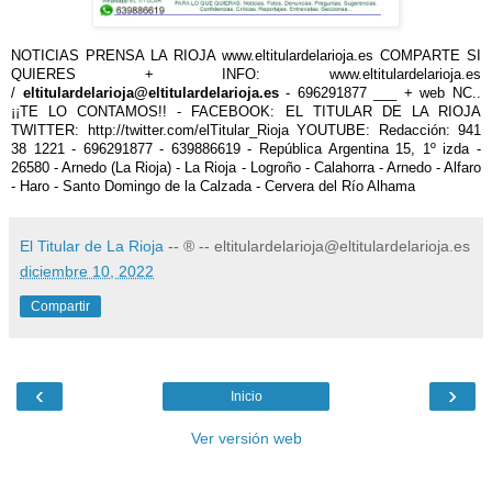
NOTICIAS PRENSA LA RIOJA www.eltitulardelarioja.es COMPARTE SI
QUIERES + INFO: www.eltitulardelarioja.es
/
eltitulardelarioja@eltitulardelarioja.es
- 696291877 ___ + web NC..
¡¡TE LO CONTAMOS!! - FACEBOOK: EL TITULAR DE LA RIOJA
TWITTER: http://twitter.com/elTitular_Rioja YOUTUBE: Redacción: 941
38 1221 - 696291877 - 639886619 - República Argentina 15, 1º izda -
26580 - Arnedo (La Rioja) - La Rioja - Logroño - Calahorra - Arnedo - Alfaro
- Haro - Santo Domingo de la Calzada - Cervera del Río Alhama
El Titular de La Rioja
-- ® -- eltitulardelarioja@eltitulardelarioja.es
diciembre 10, 2022
Compartir
‹
›
Inicio
Ver versión web