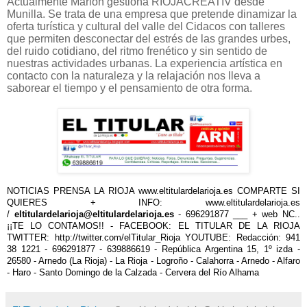
Actualmente Marion gestiona RIOJACREATIV desde
Munilla. Se trata de una empresa que pretende dinamizar la
oferta turística y cultural del valle del Cidacos con talleres
que permiten desconectar del estrés de las grandes urbes,
del ruido cotidiano, del ritmo frenético y sin sentido de
nuestras actividades urbanas. La experiencia artística en
contacto con la naturaleza y la relajación nos lleva a
saborear el tiempo y el pensamiento de otra forma.
NOTICIAS PRENSA LA RIOJA www.eltitulardelarioja.es COMPARTE SI
QUIERES + INFO: www.eltitulardelarioja.es
/
eltitulardelarioja@eltitulardelarioja.es
- 696291877 ___ + web NC..
¡¡TE LO CONTAMOS!! - FACEBOOK: EL TITULAR DE LA RIOJA
TWITTER: http://twitter.com/elTitular_Rioja YOUTUBE: Redacción: 941
38 1221 - 696291877 - 639886619 - República Argentina 15, 1º izda -
26580 - Arnedo (La Rioja) - La Rioja - Logroño - Calahorra - Arnedo - Alfaro
- Haro - Santo Domingo de la Calzada - Cervera del Río Alhama