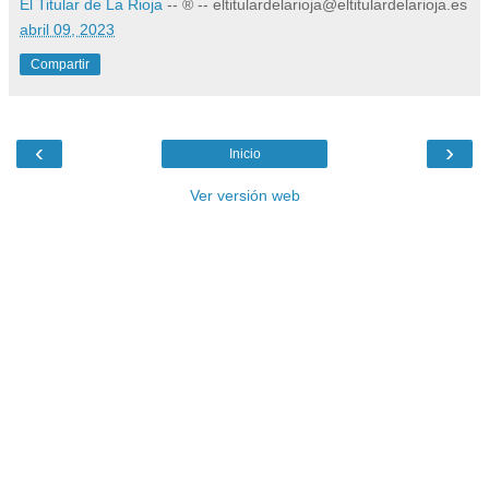
El Titular de La Rioja
-- ® -- eltitulardelarioja@eltitulardelarioja.es
abril 09, 2023
Compartir
‹
›
Inicio
Ver versión web