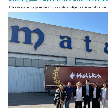
Una noria gigante "coronará" Holika 2024 con una vista pa
Holika se encuentra ya en pleno proceso de montaje para tener todo a punto pa