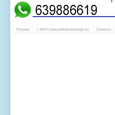
Portada
+ INFO www.eltitulardelarioja.es
Contacto