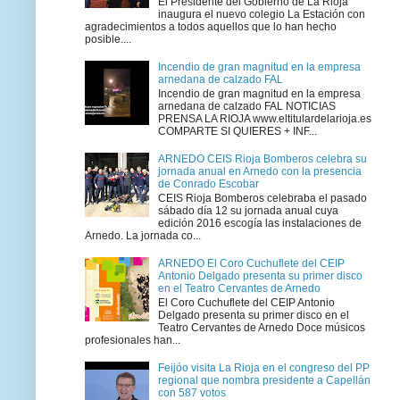
El Presidente del Gobierno de La Rioja
inaugura el nuevo colegio La Estación con
agradecimientos a todos aquellos que lo han hecho
posible....
Incendio de gran magnitud en la empresa
arnedana de calzado FAL
Incendio de gran magnitud en la empresa
arnedana de calzado FAL NOTICIAS
PRENSA LA RIOJA www.eltitulardelarioja.es
COMPARTE SI QUIERES + INF...
ARNEDO CEIS Rioja Bomberos celebra su
jornada anual en Arnedo con la presencia
de Conrado Escobar
CEIS Rioja Bomberos celebraba el pasado
sábado día 12 su jornada anual cuya
edición 2016 escogía las instalaciones de
Arnedo. La jornada co...
ARNEDO El Coro Cuchuflete del CEIP
Antonio Delgado presenta su primer disco
en el Teatro Cervantes de Arnedo
El Coro Cuchuflete del CEIP Antonio
Delgado presenta su primer disco en el
Teatro Cervantes de Arnedo Doce músicos
profesionales han...
Feijóo visita La Rioja en el congreso del PP
regional que nombra presidente a Capellán
con 587 votos