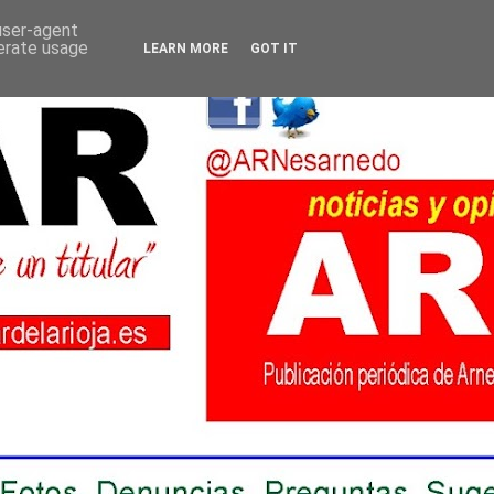
 user-agent
nerate usage
LEARN MORE
GOT IT