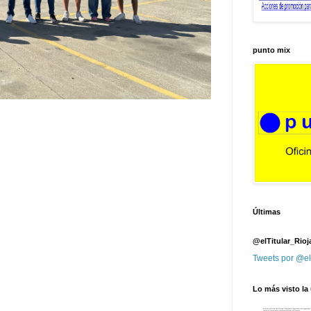
punto mix
Últimas
@elTitular_Rioj
Tweets por @el
Lo más visto la