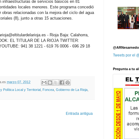
en infraestructuras de servicios básicos en 81
s entidades locales menores. Este programa concedió
obras relacionadas con la mejora del ciclo del agua
oriales (8), junto a otras 15 actuaciones.
oja@eltitulardelarioja.es - Rioja Baja: Calahorra,
EBOOK: EL TITULAR DE LA RIOJA TWITTER:
ja YOUTUBE: 941 38 1221 - 619 76 0006 - 696 29 18
@ARNesarnedo
Tweets por el
Pregunta a tu al
oja.es
marzo 07, 2012
Política Local y Territorial
,
Foncea
,
Gobierno de La Rioja
,
Entrada antigua