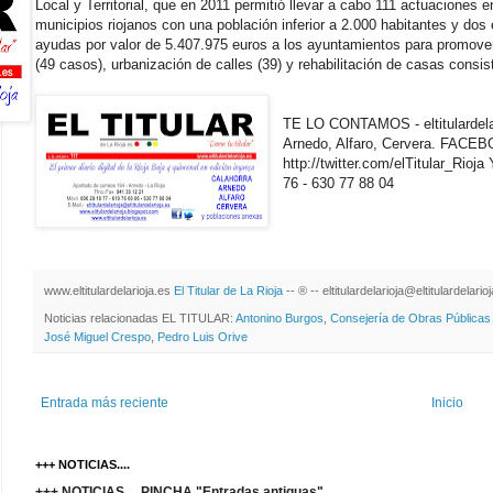
Local y Territorial, que en 2011 permitió llevar a cabo 111 actuaciones 
municipios riojanos con una población inferior a 2.000 habitantes y do
ayudas por valor de 5.407.975 euros a los ayuntamientos para promover 
(49 casos), urbanización de calles (39) y rehabilitación de casas consist
TE LO CONTAMOS - eltitulardelari
Arnedo, Alfaro, Cervera. FAC
http://twitter.com/elTitular_Rio
76 - 630 77 88 04
www.eltitulardelarioja.es
El Titular de La Rioja
-- ® -- eltitulardelarioja@eltitulardelari
Noticias relacionadas EL TITULAR:
Antonino Burgos
,
Consejería de Obras Públicas y 
José Miguel Crespo
,
Pedro Luis Orive
Entrada más reciente
Inicio
+++ NOTICIAS....
+++ NOTICIAS.... PINCHA "Entradas antiguas"