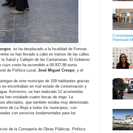
Comandante M
Pejenaute 
Burgos
, se ha desplazado a la localidad de Foncea
mente se han llevado a cabo en tramos de las calles
e la Salud y Callejón de las Cantarranas. El Gobierno
n cuyo coste ha ascendido a 59.937,88 euros.
ral de Política Local,
José Miguel Crespo
, y el
 antiguo de este municipio de 109 habitantes gracias
ue se encontraban en mal estado de conservación y
 agua. Asimismo, se han realizado 12 acometidas
se han instalado cuatro bocas de riego. La
mos afectados, que también estaba muy deteriorado.
erno de La Rioja a todos los municipios, con
ionadas con servicios fundamentales para los
cios de la Consejería de Obras Públicas, Política