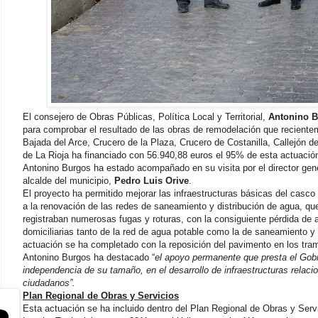
El consejero de Obras Públicas, Política Local y Territorial,
Antonino 
para comprobar el resultado de las obras de remodelación que reciente
Bajada del Arce, Crucero de la Plaza, Crucero de Costanilla, Callejón d
de La Rioja ha financiado con 56.940,88 euros el 95% de esta actuació
Antonino Burgos ha estado acompañado en su visita por el director gene
alcalde del municipio,
Pedro Luis Orive
.
El proyecto ha permitido mejorar las infraestructuras básicas del casco
a la renovación de las redes de saneamiento y distribución de agua, q
registraban numerosas fugas y roturas, con la consiguiente pérdida de
domiciliarias tanto de la red de agua potable como la de saneamiento y 
actuación se ha completado con la reposición del pavimento en los tra
Antonino Burgos ha destacado “
el apoyo permanente que presta el Gobi
independencia de su tamaño, en el desarrollo de infraestructuras relac
ciudadanos”.
Plan Regional de Obras y Servicios
Esta actuación se ha incluido dentro del Plan Regional de Obras y Servi