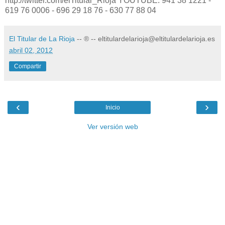
http://twitter.com/elTitular_Rioja YOUTUBE: 941 38 1221 -
619 76 0006 - 696 29 18 76 - 630 77 88 04
El Titular de La Rioja
-- ® -- eltitulardelarioja@eltitulardelarioja.es
abril 02, 2012
Compartir
‹
›
Inicio
Ver versión web