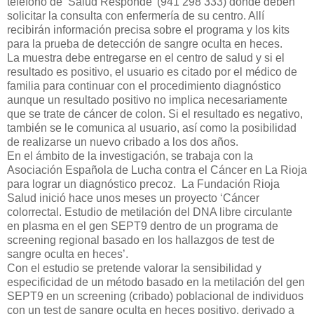
teléfono de ‘Salud Responde’ (941 298 333) donde deben
solicitar la consulta con enfermería de su centro. Allí
recibirán información precisa sobre el programa y los kits
para la prueba de detección de sangre oculta en heces.
La muestra debe entregarse en el centro de salud y si el
resultado es positivo, el usuario es citado por el médico de
familia para continuar con el procedimiento diagnóstico
aunque un resultado positivo no implica necesariamente
que se trate de cáncer de colon. Si el resultado es negativo,
también se le comunica al usuario, así como la posibilidad
de realizarse un nuevo cribado a los dos años.
En el ámbito de la investigación, se trabaja con la
Asociación Española de Lucha contra el Cáncer en La Rioja
para lograr un diagnóstico precoz. La Fundación Rioja
Salud inició hace unos meses un proyecto ‘Cáncer
colorrectal. Estudio de metilación del DNA libre circulante
en plasma en el gen SEPT9 dentro de un programa de
screening regional basado en los hallazgos de test de
sangre oculta en heces’.
Con el estudio se pretende valorar la sensibilidad y
especificidad de un método basado en la metilación del gen
SEPT9 en un screening (cribado) poblacional de individuos
con un test de sangre oculta en heces positivo, derivado a