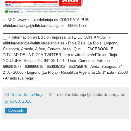
+ INFO: www.eltitulardelarioja.es CONTRATA PUBLI:
eltitulardelarioja@eltitulardelarioja.es - 696291877
_____________________________________________________________
__ + Información en Edición Impresa...¡¡TE LO CONTAMOS!! -
eltitulardelarioja@eltitulardelarioja.es - Rioja Baja: La Rioja, Logroño,
Calahorra, Arnedo, Alfaro, Cervera, Autol, Quel ... FACEBOOK: EL
TITULAR DE LA RIOJA TWITTER: http://twitter.com/elTitular_Rioja
YOUTUBE: Redacción: 941 38 1221 - Dpto. Comercial Externo
696291877 - 639886619 - 653835102 - 650255876 - Avda. Zaragoza 24,
2º A - 26006 - Logroño (La Rioja) - República Argentina 15, 1º izda - 26580
- Arnedo (La Rioja)
El Titular de La Rioja
-- ® -- eltitulardelarioja@eltitulardelarioja.es
junio 03, 2016
Compartir