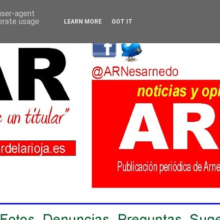
 user-agent
nerate usage
LEARN MORE
GOT IT