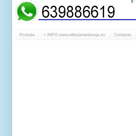
Portada
+ INFO www.eltitulardelarioja.es
Contacto