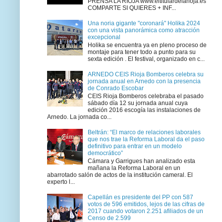
PRENSA LA RIOJA www.eltitulardelarioja.es
COMPARTE SI QUIERES + INF...
Una noria gigante "coronará" Holika 2024
con una vista panorámica como atracción
excepcional
Holika se encuentra ya en pleno proceso de
montaje para tener todo a punto para su
sexta edición . El festival, organizado en c...
ARNEDO CEIS Rioja Bomberos celebra su
jornada anual en Arnedo con la presencia
de Conrado Escobar
CEIS Rioja Bomberos celebraba el pasado
sábado día 12 su jornada anual cuya
edición 2016 escogía las instalaciones de
Arnedo. La jornada co...
Beltrán: “El marco de relaciones laborales
que nos trae la Reforma Laboral da el paso
definitivo para entrar en un modelo
democrático”
Cámara y Garrigues han analizado esta
mañana la Reforma Laboral en un
abarrotado salón de actos de la institución cameral. El
experto l...
Capellán es presidente del PP con 587
votos de 596 emitidos, lejos de las cifras de
2017 cuando votaron 2.251 afiliados de un
Censo de 2.599