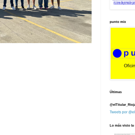
punto mix
Últimas
@elTitular_Rioj
Tweets por @el
Lo más visto la