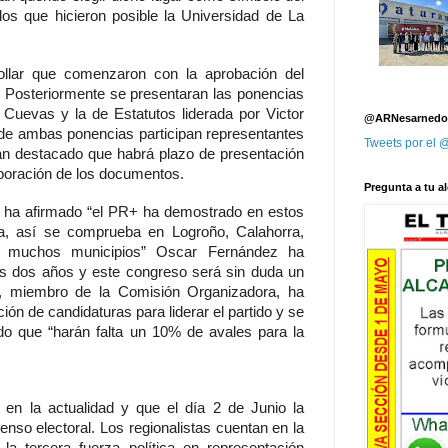
 los que hicieron posible la Universidad de La
ollar que comenzaron con la aprobación del
 Posteriormente se presentaran las ponencias
ar Cuevas y la de Estatutos liderada por Victor
@ARNesarnedo
 de ambas ponencias participan representantes
Tweets por el
an destacado que habrá plazo de presentación
aboración de los documentos.
Pregunta a tu al
, ha afirmado “el PR+ ha demostrado en estos
a, así se comprueba en Logroño, Calahorra,
os muchos municipios” Oscar Fernández ha
s dos años y este congreso será sin duda un
o, miembro de la Comisión Organizadora, ha
ón de candidaturas para liderar el partido y se
do que “harán falta un 10% de avales para la
 en la actualidad y que el día 2 de Junio la
enso electoral. Los regionalistas cuentan en la
a tercera fuerza política en representación