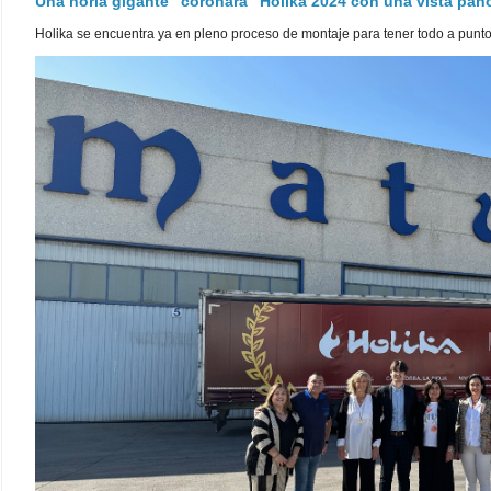
Una noria gigante "coronará" Holika 2024 con una vista pa
Holika se encuentra ya en pleno proceso de montaje para tener todo a punto pa