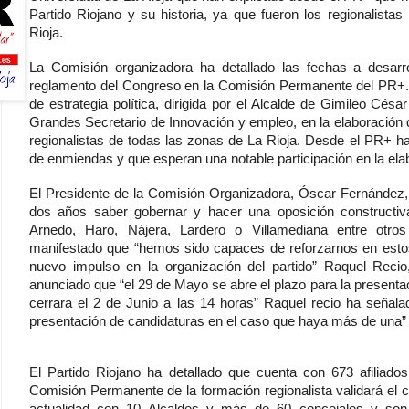
Partido Riojano y su historia, ya que fueron los regionalistas
Rioja.
La Comisión organizadora ha detallado las fechas a desarr
reglamento del Congreso en la Comisión Permanente del PR+.
de estrategia política, dirigida por el Alcalde de Gimileo Cés
Grandes Secretario de Innovación y empleo, en la elaboración
regionalistas de todas las zonas de La Rioja. Desde el PR+ h
de enmiendas y que esperan una notable participación en la el
El Presidente de la Comisión Organizadora, Óscar Fernández
dos años saber gobernar y hacer una oposición constructiv
Arnedo, Haro, Nájera, Lardero o Villamediana entre otr
manifestado que “hemos sido capaces de reforzarnos en esto
nuevo impulso en la organización del partido” Raquel Reci
anunciado que “el 29 de Mayo se abre el plazo para la presentaci
cerrara el 2 de Junio a las 14 horas” Raquel recio ha señala
presentación de candidaturas en el caso que haya más de una”
El Partido Riojano ha detallado que cuenta con 673 afiliados
Comisión Permanente de la formación regionalista validará el c
actualidad con 10 Alcaldes y más de 60 concejales y son l