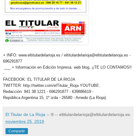
+ INFO: www.eltitulardelarioja.es / eltitulardelarioja@eltitulardelarioja.es -
696291877
___ + Información en Edición Impresa. web blog..¡¡TE LO CONTAMOS!!
-
FACEBOOK: EL TITULAR DE LA RIOJA
TWITTER: http://twitter.com/elTitular_Rioja YOUTUBE:
Redacción: 941 38 1221 - 696291877 - 639886619 -
República Argentina 15, 1º izda - 26580 - Arnedo (La Rioja)
El Titular de La Rioja
-- ® -- eltitulardelarioja@eltitulardelarioja.es
noviembre 25, 2019
Compartir