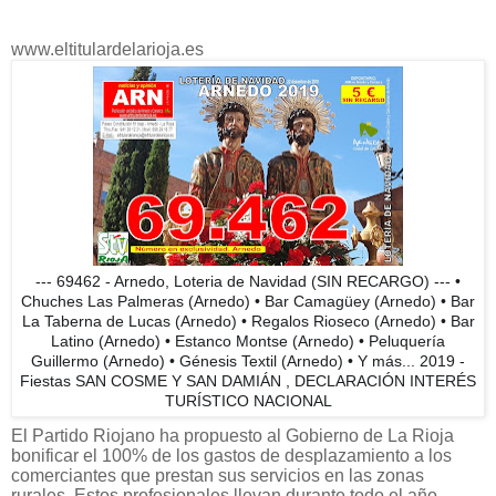
www.eltitulardelarioja.es
--- 69462 - Arnedo, Loteria de Navidad (SIN RECARGO) --- •
Chuches Las Palmeras (Arnedo) • Bar Camagüey (Arnedo) • Bar
La Taberna de Lucas (Arnedo) • Regalos Rioseco (Arnedo) • Bar
Latino (Arnedo) • Estanco Montse (Arnedo) • Peluquería
Guillermo (Arnedo) • Génesis Textil (Arnedo) • Y más... 2019 -
Fiestas SAN COSME Y SAN DAMIÁN , DECLARACIÓN INTERÉS
TURÍSTICO NACIONAL
El Partido Riojano ha propuesto al Gobierno de La Rioja
bonificar el 100% de los gastos de desplazamiento a los
comerciantes que prestan sus servicios en las zonas
rurales. Estos profesionales llevan durante todo el año