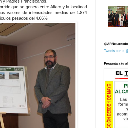
jón y Padres Franciscanos.
orrido que se genera entre Alfaro y la localidad
unos valores de intensidades medias de 1.874
ehículos pesados del 4,06%.
@ARNesarnedo
Tweets por el
Pregunta a tu al