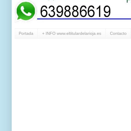
Portada
+ INFO www.eltitulardelarioja.es
Contacto