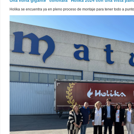
Una noria gigante "coronará" Holika 2024 con una vista pa
Holika se encuentra ya en pleno proceso de montaje para tener todo a punto pa