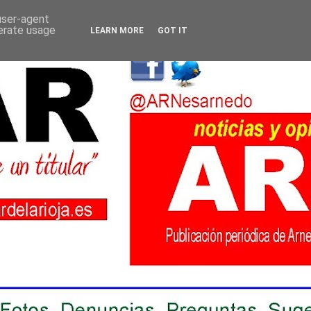
 user-agent
nerate usage
LEARN MORE
GOT IT