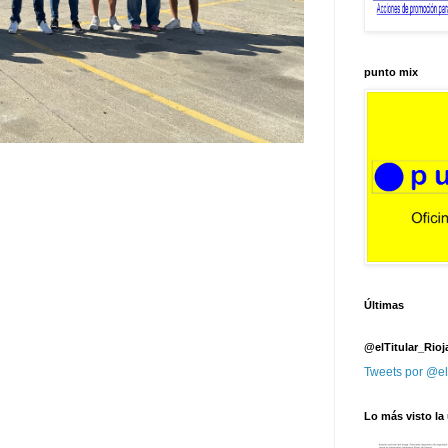
punto mix
Últimas
@elTitular_Rioj
Tweets por @el
Lo más visto la