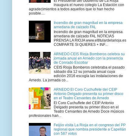
El Presidente del Gobierno de La Rioja
inaugura el nuevo colegio La Estación con
agradecimientos a todos aquellos que lo han hecho
posible....
Incendio de gran magnitud en la empresa
arnedana de calzado FAL
Incendio de gran magnitud en la empresa
arnedana de calzado FAL NOTICIAS
PRENSA LA RIOJA www.eltitulardelarioja.es
COMPARTE SI QUIERES + INF...
ARNEDO CEIS Rioja Bomberos celebra su
jornada anual en Arnedo con la presencia
de Conrado Escobar
CEIS Rioja Bomberos celebraba el pasado
sábado día 12 su jornada anual cuya
edición 2016 escogía las instalaciones de
Arnedo. La jornada co...
ARNEDO El Coro Cuchuflete del CEIP
Antonio Delgado presenta su primer disco
en el Teatro Cervantes de Arnedo
El Coro Cuchuflete del CEIP Antonio
Delgado presenta su primer disco en el
Teatro Cervantes de Arnedo Doce músicos
profesionales han...
Feijóo visita La Rioja en el congreso del PP
regional que nombra presidente a Capellán
con 587 votos