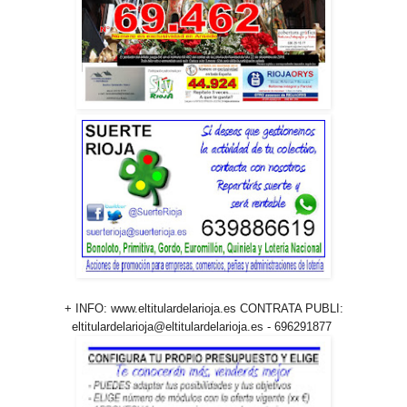
+ INFO: www.eltitulardelarioja.es CONTRATA PUBLI:
eltitulardelarioja@eltitulardelarioja.es - 696291877