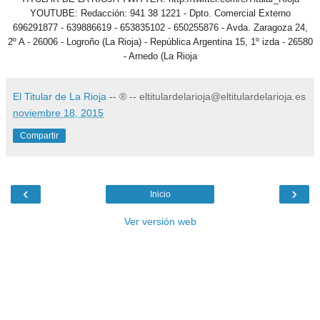
YOUTUBE: Redacción: 941 38 1221 - Dpto. Comercial Externo
696291877 - 639886619 - 653835102 - 650255876 - Avda. Zaragoza 24,
2º A - 26006 - Logroño (La Rioja) - República Argentina 15, 1º izda - 26580
- Arnedo (La Rioja
El Titular de La Rioja
-- ® -- eltitulardelarioja@eltitulardelarioja.es
noviembre 18, 2015
Compartir
‹
›
Inicio
Ver versión web