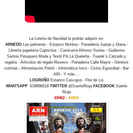
La Lotería de Navidad la podrás adquirir en:
ARNEDO
Las palmeras - Estanco Montse - Panadería Juanjo y Diana -
Librería papelería Caprichos - Carnicería Alfonso Yustes - Guillermo
Santos Peluquero Moda y Textil Pili La Queleña - Tuarek´s Calzado y
regalos - Artículos de regalo Rioseco - Panadería Calle Mayor - Génesis
cortinas - Alimentación Petrin - Informática Ivico - Ciclos Eguizábal - Bar
Alfil - Y más....
LOGROÑO
Estanco Cascajos - Flor de Lis
WHATSAPP
639886619
TWITTER
@SuerteRioja
FACEBOOK
Suerte
Rioja
69462
-
44924