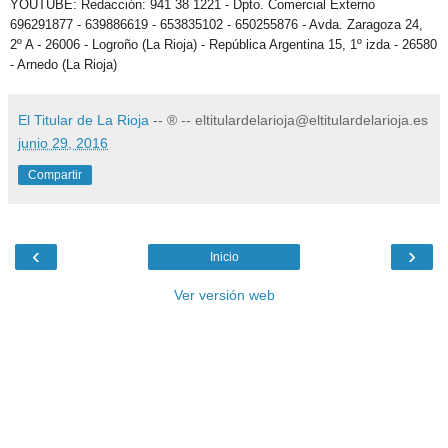
YOUTUBE: Redacción: 941 38 1221 - Dpto. Comercial Externo
696291877 - 639886619 - 653835102 - 650255876 - Avda. Zaragoza 24,
2º A - 26006 - Logroño (La Rioja) - República Argentina 15, 1º izda - 26580
- Arnedo (La Rioja)
El Titular de La Rioja
-- ® -- eltitulardelarioja@eltitulardelarioja.es
junio 29, 2016
Compartir
‹
›
Inicio
Ver versión web